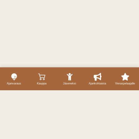
Ajanvaraus
Kauppa
Jäseneksi
Ajankohtaista
Vieraspelaajalle