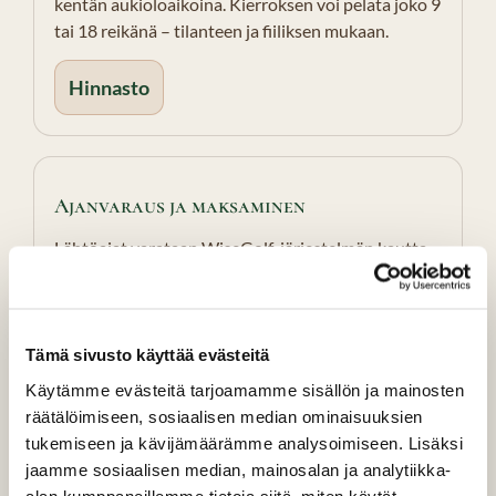
kentän aukioloaikoina. Kierroksen voi pelata joko 9
tai 18 reikänä – tilanteen ja fiiliksen mukaan.
Hinnasto
Ajanvaraus ja maksaminen
Lähtöajat varataan WiseGolf-järjestelmän kautta.
Helpoin tapa on käyttää WiseGolf-
mobiilisovellusta, jossa myös maksaminen hoituu
varauksen yhteydessä. Ajankohtaiset poikkeukset
löytyvät Ajankohtaista-osiosta.
Tämä sivusto käyttää evästeitä
Käytämme evästeitä tarjoamamme sisällön ja mainosten
Ajanvaraus
Ajankohtaista
räätälöimiseen, sosiaalisen median ominaisuuksien
tukemiseen ja kävijämäärämme analysoimiseen. Lisäksi
jaamme sosiaalisen median, mainosalan ja analytiikka-
alan kumppaneillemme tietoja siitä, miten käytät