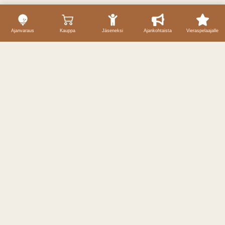
Ajanvaraus
Kauppa
Jäseneksi
Ajankohtaista
Vieraspelaajalle
Yhteystiedot
Caddiemaster / ajanvaraukset
040 59 69 257