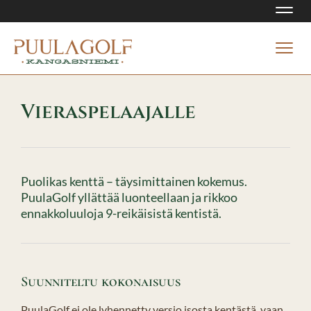
Navi
Navi
Vieraspelaajalle
Puolikas kenttä – täysimittainen kokemus.
PuulaGolf yllättää luonteellaan ja rikkoo
ennakkoluuloja 9-reikäisistä kentistä.
Suunniteltu kokonaisuus
PuulaGolf ei ole lyhennetty versio isosta kentästä, vaan