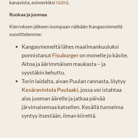
kanavista, esimerkiksi
täältä
.
Ruokaa ja juomaa
Kierroksen jälkeen isompaan nälkään Kangasniemellä
suosittelemme:
Kangasniemeltä lähes maailmankuuluksi
ponnistanut
Fisuburger
on monelle jo käsite.
Aitoa ja äärimmäisen maukasta – ja
syystäkin kehuttu.
Torin laidalta, aivan Puulan rannasta, löytyy
Kesäravintola Puulaaki
, jossa voi istahtaa
alas juoman äärelle ja jatkaa päivää
järvimaisemaa katsellen. Kesällä tunnelma
syntyy itsestään, ilman kiirettä.