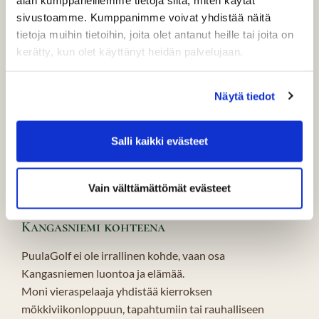
sivustoamme. Kumppanimme voivat yhdistää näitä
Millainen kierros PuulaGolfissa on?
tietoja muihin tietoihin, joita olet antanut heille tai joita on
PuulaGolf ei ole kenttä, jossa kiirehditään
kerätty, kun olet käyttänyt heidän palvelujaan.
seuraavaa ryhmää karkuun. Kierros etenee
useimmiten rauhassa, ja kentällä on tilaa keskittyä
Näytä tiedot
peliin – ja nauttia siitä.
Kenttä
Harjoitusalueet
Salli kaikki evästeet
Vain välttämättömät evästeet
Kangasniemi kohteena
PuulaGolf ei ole irrallinen kohde, vaan osa
Kangasniemen luontoa ja elämää.
Moni vieraspelaaja yhdistää kierroksen
mökkiviikonloppuun, tapahtumiin tai rauhalliseen