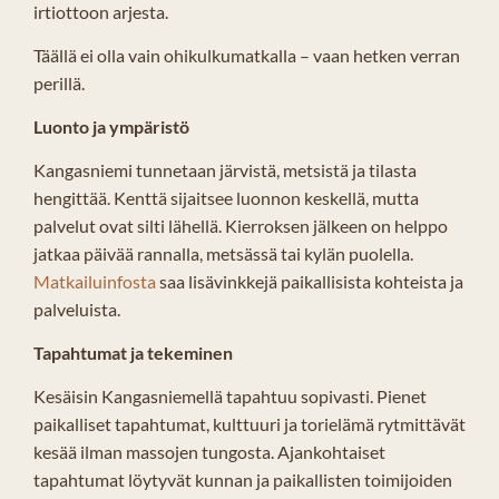
irtiottoon arjesta.
Täällä ei olla vain ohikulkumatkalla – vaan hetken verran
perillä.
Luonto ja ympäristö
Kangasniemi tunnetaan järvistä, metsistä ja tilasta
hengittää. Kenttä sijaitsee luonnon keskellä, mutta
palvelut ovat silti lähellä. Kierroksen jälkeen on helppo
jatkaa päivää rannalla, metsässä tai kylän puolella.
Matkailuinfosta
saa lisävinkkejä paikallisista kohteista ja
palveluista.
Tapahtumat ja tekeminen
Kesäisin Kangasniemellä tapahtuu sopivasti. Pienet
paikalliset tapahtumat, kulttuuri ja torielämä rytmittävät
kesää ilman massojen tungosta. Ajankohtaiset
tapahtumat löytyvät kunnan ja paikallisten toimijoiden