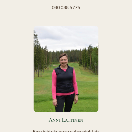
040 088 5775
Anni Laitinen
Ry:n johtokunnan puheenjohtaja