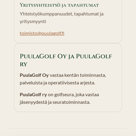
Yritysyhteistyö ja tapahtumat
Yhteistyökumppanuudet, tapahtumat ja
yritysmyynti
toimisto@puulagolf.fi
PuulaGolf Oy ja PuulaGolf
ry
PuulaGolf Oy
vastaa kentän toiminnasta,
palveluista ja operatiivisesta arjesta.
PuulaGolf ry
on golfseura, joka vastaa
jäsenyydestä ja seuratoiminnasta.