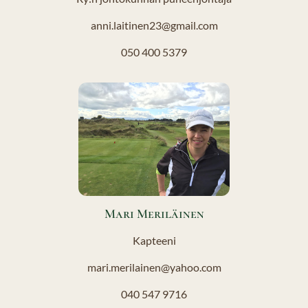
anni.laitinen23@gmail.com
050 400 5379
Mari Meriläinen
Kapteeni
mari.merilainen@yahoo.com
040 547 9716