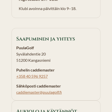
Klubi avoinna päivittäin klo 9–18.
Saapuminen ja yhteys
PuulaGolf
Syvälahdentie 20
51200 Kangasniemi
Puhelin caddiemaster
+358 40 596 9257
Sähköposti caddiemaster
caddiemaster@puulagolf.fi
Aukiolo ja käytännöt