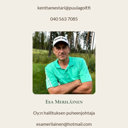
kenttamestari@puulagolf.fi
040 563 7085
Esa Meriläinen
Oy:n hallituksen puheenjohtaja
esamerilainen@hotmail.com