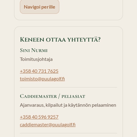
Navigoi perille
Keneen ottaa yhteyttä?
Sini Nurmi
Toimitusjohtaja
+358 40 731 7625
toimisto@puulagolf.fi
Caddiemaster / peliasiat
Ajanvaraus, kilpailut ja käytännön pelaaminen
+358 40 596 9257
caddiemaster@puulagolf.fi