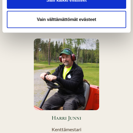
Toimitusjohtaja
toimisto@puulagolf.fi
Vain välttämättömät evästeet
040 731 7625
Harri Junni
Kenttämestari