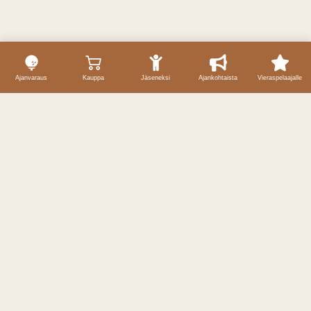
Ajanvaraus
Kauppa
Jäseneksi
Ajankohtaista
Vieraspelaajalle
Yhteystiedot
Caddiemaster / ajanvaraukset