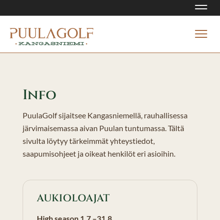
Navi
Navi
Info
PuulaGolf sijaitsee Kangasniemellä, rauhallisessa
järvimaisemassa aivan Puulan tuntumassa. Tältä
sivulta löytyy tärkeimmät yhteystiedot,
saapumisohjeet ja oikeat henkilöt eri asioihin.
AUKIOLOAJAT
High season 1.7.–31.8.