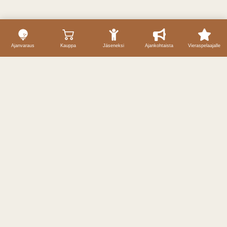
Ajanvaraus
Kauppa
Jäseneksi
Ajankohtaista
Vieraspelaajalle
Yhteystiedot
Caddiemaster / ajanvaraukset