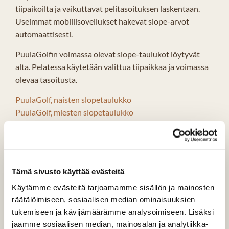
tiipaikoilta ja vaikuttavat pelitasoituksen laskentaan.
Useimmat mobiilisovellukset hakevat slope-arvot
automaattisesti.
PuulaGolfin voimassa olevat slope-taulukot löytyvät
alta. Pelatessa käytetään valittua tiipaikkaa ja voimassa
olevaa tasoitusta.
PuulaGolf, naisten slopetaulukko
PuulaGolf, miesten slopetaulukko
Tuloskortti
Fyysisen tuloskortin käyttö on nykyisin harvinaisempaa,
mutta se on edelleen käytössä poikkeuksellisissa
Tämä sivusto käyttää evästeitä
kilpailuissa, mahdollisesti harjoituskierroksilla sekä
Käytämme evästeitä tarjoamamme sisällön ja mainosten
varajärjestelmänä teknisten ongelmien varalta.
räätälöimiseen, sosiaalisen median ominaisuuksien
tukemiseen ja kävijämäärämme analysoimiseen. Lisäksi
PuulaGolfin tuloskortista löytyvät väyläkohtaiset par-
jaamme sosiaalisen median, mainosalan ja analytiikka-
arvot, väyläpituudet sekä tarvittavat merkinnät tulosten