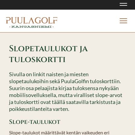
Navi
Navi
Slopetaulukot ja
tuloskortti
Sivulla on linkit naisten ja miesten
slopetaulukoihin sekä PuulaGolfin tuloskorttiin.
Suurin osa pelaajista kirjaa tuloksensa nykyään
mobiilisovelluksella, mutta viralliset slope-arvot
ja tuloskortti ovat täällä saatavilla tarkistusta ja
poikkeustilanteita varten.
Slope-taulukot
Slope-taulukot määrittävät kentän vaikeuden eri