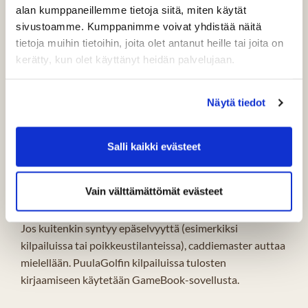
alan kumppaneillemme tietoja siitä, miten käytät
kirjaamista varten. Tuloskortin voi ladata ja tulostaa
sivustoamme. Kumppanimme voivat yhdistää näitä
tarvittaessa alla olevasta linkistä. Klubilta löytyy
tietoja muihin tietoihin, joita olet antanut heille tai joita on
pahvisia tuloskortteja pelaajien käyttöön.
kerätty, kun olet käyttänyt heidän palvelujaan.
PuulaGolf, tuloskortti
Näytä tiedot
Pelitasoitus käytännössä
Valtaosa pelaajista käyttää tulosten kirjaamiseen ja
Salli kaikki evästeet
pelitasoituksen laskentaan mobiilisovelluksia, kuten
eBirdie tai GameBook. Sovellukset laskevat
pelitasoituksen automaattisesti slope-arvojen
Vain välttämättömät evästeet
perusteella.
Jos kuitenkin syntyy epäselvyyttä (esimerkiksi
kilpailuissa tai poikkeustilanteissa), caddiemaster auttaa
mielellään. PuulaGolfin kilpailuissa tulosten
kirjaamiseen käytetään GameBook-sovellusta.