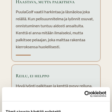
Haastava, mutta palkitseva
PuulaGolf vaatii harkintaa ja läsnäoloa joka
reiällä. Kun pelisuunnitelma ja lyönnit osuvat,
onnistuminen tuntuu aidosti ansaitulta.
Kenttä ei anna mitään ilmaiseksi, mutta
palkitsee pelaajan, joka malttaa rakentaa
kierroksensa huolellisesti.
Reilu, ei helppo
Hyvä lyönti palkitaan ja kenttä pysyy reiluna,
mutta se ei tarjoa helppoja reittejä tulokseen.
Lyöntipituus ja järkevä eteneminen korostuvat.
PuulaGolf haastaa tekemään valintoja, ei vain
Tämä sivusto käyttää evästeitä