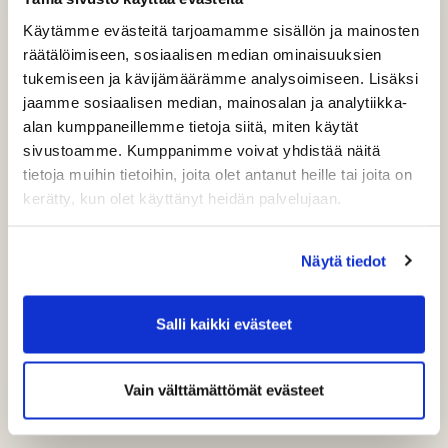
lyömään mahdollisimman kovaa.
Käytämme evästeitä tarjoamamme sisällön ja mainosten
räätälöimiseen, sosiaalisen median ominaisuuksien
tukemiseen ja kävijämäärämme analysoimiseen. Lisäksi
jaamme sosiaalisen median, mainosalan ja analytiikka-
Luonnon ehdoilla rakennettu
alan kumppaneillemme tietoja siitä, miten käytät
sivustoamme. Kumppanimme voivat yhdistää näitä
Kumpuileva mäntymetsä, vesiesteet ja
tietoja muihin tietoihin, joita olet antanut heille tai joita on
korkeuserot tekevät kierroksesta vaihtelevan.
kerätty, kun olet käyttänyt heidän palvelujaan.
Kenttä tuntuu elävältä ja rytmikkäältä, ei
tasaiselta suorittamiselta. Maasto ohjaa peliä
Näytä tiedot
luonnollisesti ja tekee jokaisesta kierroksesta
hieman erilaisen.
Salli kaikki evästeet
Vain välttämättömät evästeet