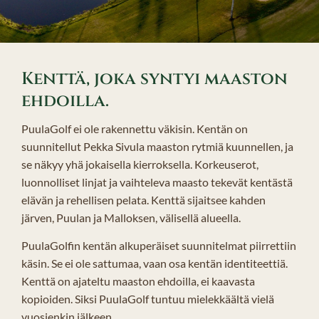
Kenttä, joka syntyi maaston
ehdoilla.
PuulaGolf ei ole rakennettu väkisin. Kentän on
suunnitellut Pekka Sivula maaston rytmiä kuunnellen, ja
se näkyy yhä jokaisella kierroksella. Korkeuserot,
luonnolliset linjat ja vaihteleva maasto tekevät kentästä
elävän ja rehellisen pelata. Kenttä sijaitsee kahden
järven, Puulan ja Malloksen, välisellä alueella.
PuulaGolfin kentän alkuperäiset suunnitelmat piirrettiin
käsin. Se ei ole sattumaa, vaan osa kentän identiteettiä.
Kenttä on ajateltu maaston ehdoilla, ei kaavasta
kopioiden. Siksi PuulaGolf tuntuu mielekkäältä vielä
vuosienkin jälkeen.