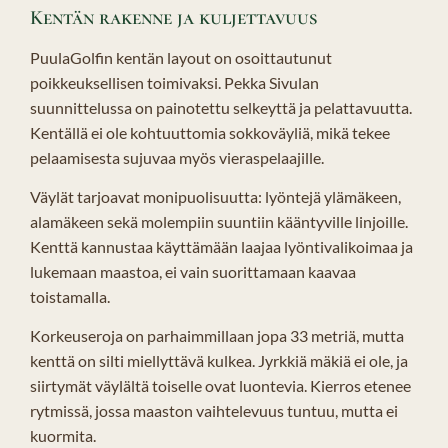
Kentän rakenne ja kuljettavuus
PuulaGolfin kentän layout on osoittautunut
poikkeuksellisen toimivaksi. Pekka Sivulan
suunnittelussa on painotettu selkeyttä ja pelattavuutta.
Kentällä ei ole kohtuuttomia sokkoväyliä, mikä tekee
pelaamisesta sujuvaa myös vieraspelaajille.
Väylät tarjoavat monipuolisuutta: lyöntejä ylämäkeen,
alamäkeen sekä molempiin suuntiin kääntyville linjoille.
Kenttä kannustaa käyttämään laajaa lyöntivalikoimaa ja
lukemaan maastoa, ei vain suorittamaan kaavaa
toistamalla.
Korkeuseroja on parhaimmillaan jopa 33 metriä, mutta
kenttä on silti miellyttävä kulkea. Jyrkkiä mäkiä ei ole, ja
siirtymät väylältä toiselle ovat luontevia. Kierros etenee
rytmissä, jossa maaston vaihtelevuus tuntuu, mutta ei
kuormita.