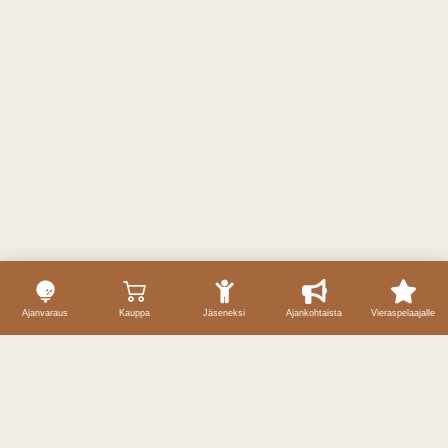
Ajanvaraus
Kauppa
Jäseneksi
Ajankohtaista
Vieraspelaajalle