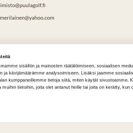
oimisto@puulagolf.fi
ri.merilainen@yahoo.com
teitä
mamme sisällön ja mainosten räätälöimiseen, sosiaalisen medi
n ja kävijämäärämme analysoimiseen. Lisäksi jaamme sosiaali
-alan kumppaneillemme tietoja siitä, miten käytät sivustoamme
 muihin tietoihin, joita olet antanut heille tai joita on kerätty, kun 