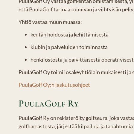
PuulaGolf Oy vastaa golfkentän omistamisesta, yllä
että PuulaGolf tarjoaa toimivan ja viihtyisän peliy
Yhtiö vastaa muun muassa:
kentän hoidosta ja kehittämisestä
klubin ja palveluiden toiminnasta
henkilöstöstä ja päivittäisestä operatiivises
PuulaGolf Oy toimii osakeyhtiölain mukaisesti ja 
PuulaGolf Oy:n laskutusohjeet
PuulaGolf Ry
PuulaGolf Ry on rekisteröity golfseura, joka vast
golfharrastusta, järjestää kilpailuja ja tapahtumi