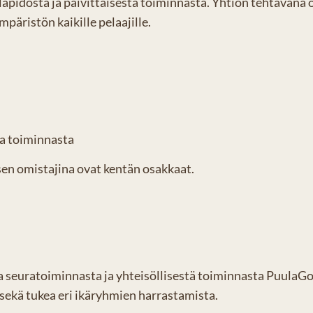
pidosta ja päivittäisestä toiminnasta. Yhtiön tehtävänä on
mpäristön kaikille pelaajille.
ta toiminnasta
sen omistajina ovat kentän osakkaat.
aa seuratoiminnasta ja yhteisöllisestä toiminnasta PuulaGo
a sekä tukea eri ikäryhmien harrastamista.