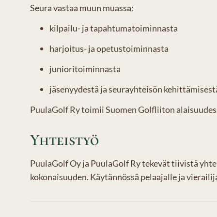
Seura vastaa muun muassa:
kilpailu- ja tapahtumatoiminnasta
harjoitus- ja opetustoiminnasta
junioritoiminnasta
jäsenyydestä ja seurayhteisön kehittämisest
PuulaGolf Ry toimii Suomen Golfliiton alaisuudess
Yhteistyö
PuulaGolf Oy ja PuulaGolf Ry tekevät tiivistä yhte
kokonaisuuden. Käytännössä pelaajalle ja vieraili