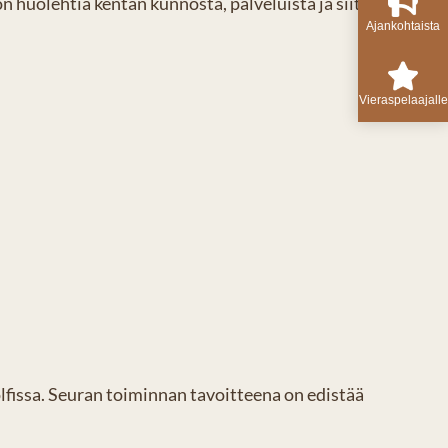
 huolehtia kentän kunnosta, palveluista ja siitä,
Ajankohtaista
Vieraspelaajalle
lfissa. Seuran toiminnan tavoitteena on edistää