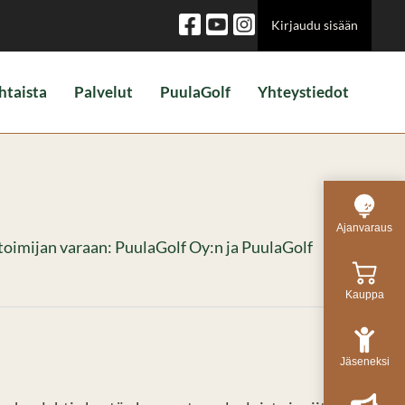
Kirjaudu sisään
htaista
Palvelut
PuulaGolf
Yhteystiedot
Ajanvaraus
n toimijan varaan: PuulaGolf Oy:n ja PuulaGolf
Kauppa
Jäseneksi