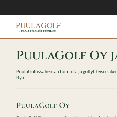
PuulaGolf Oy j
PuulaGolfissa kentän toiminta ja golfyhteisö raken
Ry:n.
PuulaGolf Oy