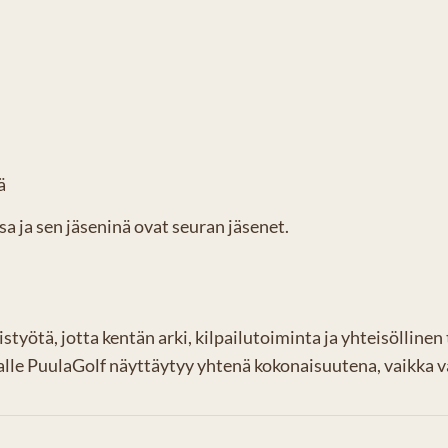
ä
a ja sen jäseninä ovat seuran jäsenet.
istyötä, jotta kentän arki, kilpailutoiminta ja yhteisölli
jalle PuulaGolf näyttäytyy yhtenä kokonaisuutena, vaikka v