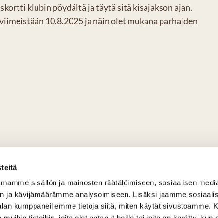
ortti klubin pöydältä ja täytä sitä kisajakson ajan.
n viimeistään 10.8.2025 ja näin olet mukana parhaiden
teitä
mamme sisällön ja mainosten räätälöimiseen, sosiaalisen medi
n ja kävijämäärämme analysoimiseen. Lisäksi jaamme sosiaali
-alan kumppaneillemme tietoja siitä, miten käytät sivustoamme
 muihin tietoihin, joita olet antanut heille tai joita on kerätty, kun 