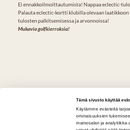
Ei ennakkoilmoittautumista! Nappaa eclectic-tulosk
Palauta eclectic-kortti klubilla olevaan laatikkoo
tulosten palkitsemisessa ja arvonnoissa!
Mukavia golfkierroksia!
Tämä sivusto käyttää eväs
Käytämme evästeitä tarjoa
ominaisuuksien tukemisee
mainosalan ja analytiikka
voivat yhdistää näitä tietoja