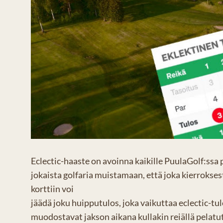
Eclectic-haaste on avoinna kaikille PuulaGolf:ssa 
jokaista golfaria muistamaan, että joka kierrokse
korttiin voi
jäädä joku huipputulos, joka vaikuttaa eclectic-tu
muodostavat jakson aikana kullakin reiällä pelatu