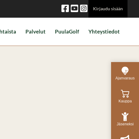
Kirjaudu sisään
htaista
Palvelut
PuulaGolf
Yhteystiedot
Ajanvaraus
Kauppa
Jäseneksi