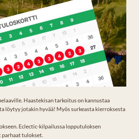
pelaaville. Haastekisan tarkoitus on kannustaa
sta löytyy jotakin hyvää! Myös surkeasta kierroksesta
lokseen. Eclectic-kilpailussa lopputuloksen
t parhaat tulokset.