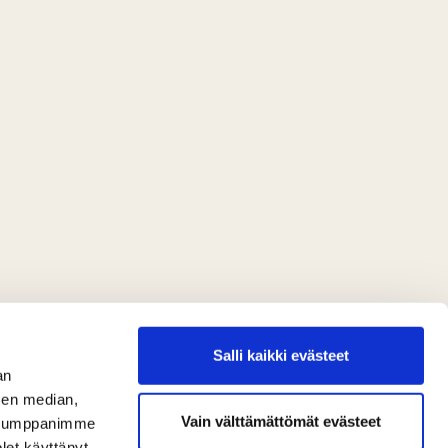
Salli kaikki evästeet
an
sen median,
Vain välttämättömät evästeet
. Kumppanimme
olet käyttänyt