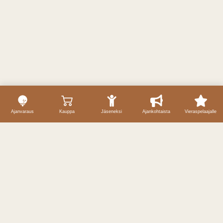
Ajanvaraus
Kauppa
Jäseneksi
Ajankohtaista
Vieraspelaajalle