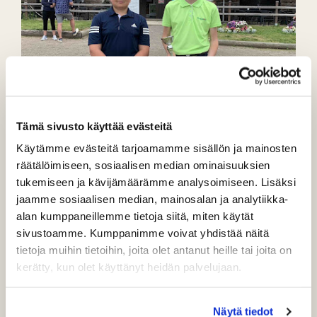
Tämä sivusto käyttää evästeitä
Käytämme evästeitä tarjoamamme sisällön ja mainosten
räätälöimiseen, sosiaalisen median ominaisuuksien
tukemiseen ja kävijämäärämme analysoimiseen. Lisäksi
jaamme sosiaalisen median, mainosalan ja analytiikka-
alan kumppaneillemme tietoja siitä, miten käytät
Pauli Laitinen ja Ilari Lappalainen
sivustoamme. Kumppanimme voivat yhdistää näitä
PuulaGolfin junioreita osallistui 11.7. Iitti Golfissa kauden
tietoja muihin tietoihin, joita olet antanut heille tai joita on
neljänteen osakilpailuun.
kerätty, kun olet käyttänyt heidän palvelujaan.
Ilari Lappalainen voitti 13-16 vuotiaiden easy red sarjan
tuloksella 94 lyöntiä. Pauli Laitinen oli 13.
Näytä tiedot