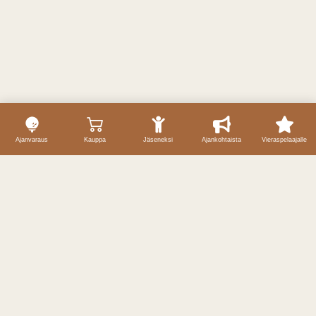
Ajanvaraus
Kauppa
Jäseneksi
Ajankohtaista
Vieraspelaajalle