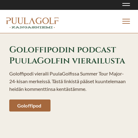
Navi
Navi
Goloffipodin podcast
PuulaGolfin vierailusta
Goloffipodi vieraili PuulaGolfissa Summer Tour Major-
24-kisan merkeissä. Tästä linkistä pääset kuuntelemaan
heidän kommenttinsa kentästämme.
Goloffipod