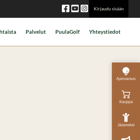
Kirjaudu sisään
htaista
Palvelut
PuulaGolf
Yhteystiedot
Ajanvaraus
Kauppa
Jäseneksi