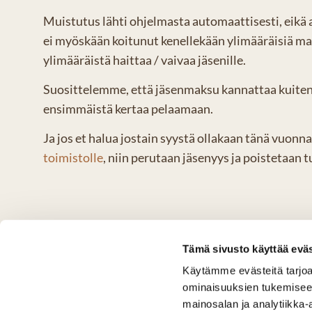
Muistutus lähti ohjelmasta automaattisesti, eikä a
ei myöskään koitunut kenellekään ylimääräisiä ma
ylimääräistä haittaa / vaivaa jäsenille.
Suosittelemme, että jäsenmaksu kannattaa kuiten
ensimmäistä kertaa pelaamaan.
Ja jos et halua jostain syystä ollakaan tänä vuonna 
toimistolle
, niin perutaan jäsenyys ja poistetaan t
Tämä sivusto käyttää eväs
Käytämme evästeitä tarjoa
ominaisuuksien tukemisee
mainosalan ja analytiikka