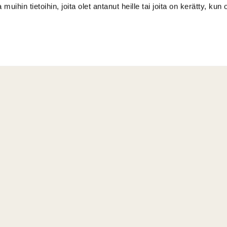
 muihin tietoihin, joita olet antanut heille tai joita on kerätty, kun 
Caddiemaster / ajanvaraukset
040 59 69 257