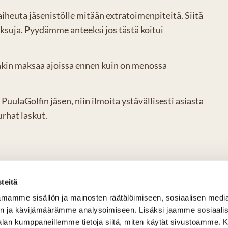
iheuta jäsenistölle mitään extratoimenpiteitä. Siitä
ksuja. Pyydämme anteeksi jos tästä koitui
kin maksaa ajoissa ennen kuin on menossa
PuulaGolfin jäsen, niin ilmoita ystävällisesti asiasta
urhat laskut.
teitä
mamme sisällön ja mainosten räätälöimiseen, sosiaalisen medi
n ja kävijämäärämme analysoimiseen. Lisäksi jaamme sosiaali
-alan kumppaneillemme tietoja siitä, miten käytät sivustoamme