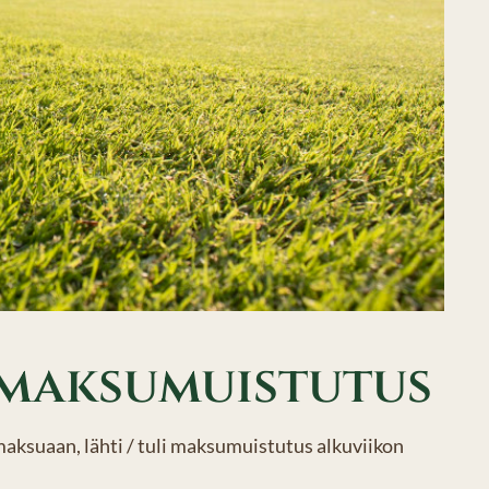
 maksumuistutus
nmaksuaan, lähti / tuli maksumuistutus alkuviikon