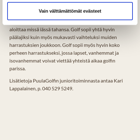
nuoren arkielämässä tarvittavia taitoja kuten
Vain välttämättömät evästeet
lihaskoordinaatiota, pitkäjänteisyyttä, keskittymiskykyä,
tunteiden hallintaa ja sosiaalisia taitoja. Golfin voi
aloittaa missä iässä tahansa. Golf sopii yhtä hyvin
päälajiksi kuin myös mukavasti vaihteluksi muiden
harrastuksien joukkoon. Golf sopii myös hyvin koko
perheen harrastukseksi, jossa lapset, vanhemmat ja
isovanhemmat voivat viettää yhteistä aikaa golfin
parissa.
Lisätietoja PuulaGolfin junioritoiminnasta antaa Kari
Lappalainen, p. 040 529 5249.