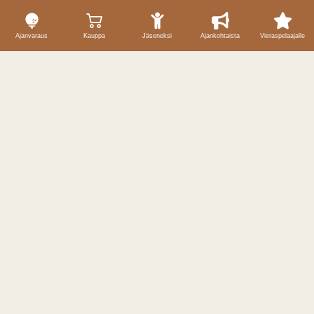
Ajanvaraus
Kauppa
Jäseneksi
Ajankohtaista
Vieraspelaajalle
Yhteystiedot
Caddiemaster / ajanvaraukset
040 59 69 257
caddiemaster@puulagolf.fi