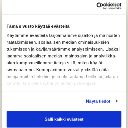
pääsääntöisesti 2 kertaa viikossa. Harjoituksia
järjestetään keskiviikkoisin ja perjantaisin klo 17:30-
18:30. Ensimmäiset harjoitukset pidetään keskiviikkona
31.5. Harjoitukset on suunnattu yli 7-vuotiaille
Tämä sivusto käyttää evästeitä
junioreille.
Käytämme evästeitä tarjoamamme sisällön ja mainosten
räätälöimiseen, sosiaalisen median ominaisuuksien
Golf on junioreille edullinen harrastus. Junioreiden
tukemiseen ja kävijämäärämme analysoimiseen. Lisäksi
harjoitusten kausimaksu on vain 25 €/kausi (sisältäen
jaamme sosiaalisen median, mainosalan ja analytiikka-
ohjatut harjoitukset sekä välineet ja pallot). Seuran
alan kumppaneillemme tietoja siitä, miten käytät
jäsenille harjoitukset ovat ilmaiset. Juniori jäsenmaksu
sivustoamme. Kumppanimme voivat yhdistää näitä
on 30€. Peruskurssi, seuran jäsenyys ja kausipelioikeus
tietoja muihin tietoihin, joita olet antanut heille tai joita on
on hinnoiteltu aktiivisen harrastuksen aloittaville
kerätty, kun olet käyttänyt heidän palvelujaan.
junioreille erittäin edulliseksi, löydät hinnat Golfopetus-
sivulta. Esimerkiksi alle 12-vuotias greencardin
suorittanut juniori saa pelata kentällä vanhemman
Näytä tiedot
seurassa ilmaiseksi.
Golfia pelataan raikkaassa ulkoilmassa ja liikunta tulee
Salli kaikki evästeet
pelin lomassa kuin itsestään. Golf kehittää tehokkaasti