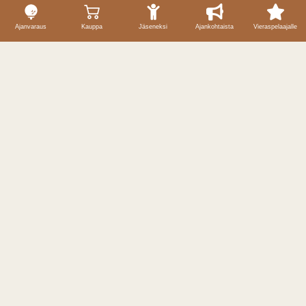
Ajanvaraus
Kauppa
Jäseneksi
Ajankohtaista
Vieraspelaajalle
Yhteystiedot
Caddiemaster / ajanvaraukset
040 59 69 257
caddiemaster@puulagolf.fi