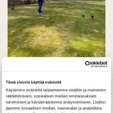
Kausi 2025 on virallisesti
avattu
Tämä sivusto käyttää evästeitä
Käytämme evästeitä tarjoamamme sisällön ja mainosten
PuulaGolf ry:n uusi kapteeni Sini Nurmi löi kauden
räätälöimiseen, sosiaalisen median ominaisuuksien
avauslyönnin kauniissa kevätsäässä PuulaGolfin
tukemiseen ja kävijämäärämme analysoimiseen. Lisäksi
kentällä perjantaina 25.4.2025 hieman klo 15 jälkeen.
jaamme sosiaalisen median, mainosalan ja analytiikka-