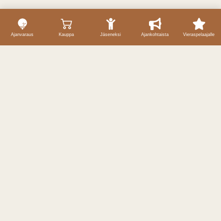
Ajanvaraus
Kauppa
Jäseneksi
Ajankohtaista
Vieraspelaajalle
Yhteystiedot
Caddiemaster / ajanvaraukset
040 59 69 257