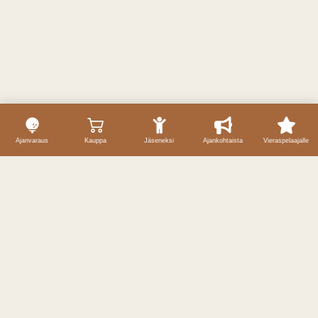
Ajanvaraus
Kauppa
Jäseneksi
Ajankohtaista
Vieraspelaajalle