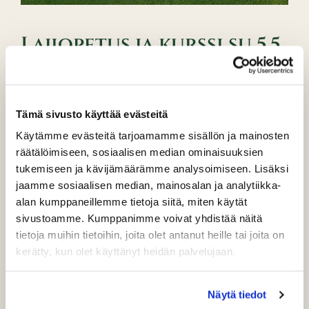
Lajiopetus ja kurssi su 5.5
Kausi alkoi taas nopeasti. Vielä muutama päivä sitten oli
lunta ja nyt avataan. Kauden ensimmäiset opetukset
pidetään nyt
sunnuntaina 5.5 klo 10-11.30
, jos saadaan
Tämä sivusto käyttää evästeitä
riittävästi ilmoittautuneita. Opetuksen perään on
Green
Käytämme evästeitä tarjoamamme sisällön ja mainosten
card-kurssi klo 12-17
. Jotta opetus ja kurssi voidaan
räätälöimiseen, sosiaalisen median ominaisuuksien
toteuttaa, vaatii se vähintään neljän hengen
tukemiseen ja kävijämäärämme analysoimiseen. Lisäksi
osallistumista, joten ilmoittaudu pikaisesti, jos olet
jaamme sosiaalisen median, mainosalan ja analytiikka-
kiinnostunut. Lisätietoa opetuksista ja kursseista
tästä
.
alan kumppaneillemme tietoja siitä, miten käytät
sivustoamme. Kumppanimme voivat yhdistää näitä
Sunnuntain harjoituksiin ja kurssiin voit ilmoittautua
tietoja muihin tietoihin, joita olet antanut heille tai joita on
joko toimiston
meiliin
tai puhelimella 040-7317625.
kerätty, kun olet käyttänyt heidän palvelujaan.
Jatkossa kaikkiin lajiopetuksiin ja kursseihin
ilmoittaudutaan joko klubille tai puhelimella
caddiemasterille 040-59 69 257.
Näytä tiedot