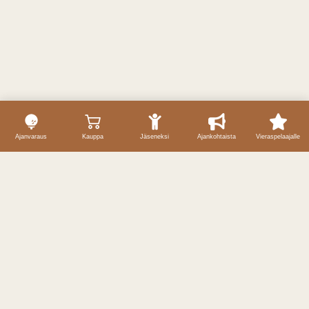
Ajanvaraus
Kauppa
Jäseneksi
Ajankohtaista
Vieraspelaajalle