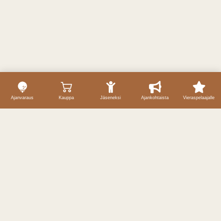
Ajanvaraus
Kauppa
Jäseneksi
Ajankohtaista
Vieraspelaajalle