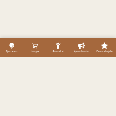
Ajanvaraus
Kauppa
Jäseneksi
Ajankohtaista
Vieraspelaajalle