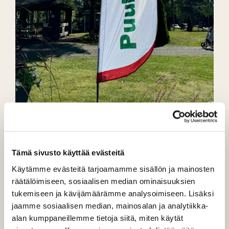
PuulaGolfissa tapahtuu
Tämä sivusto käyttää evästeitä
Käytämme evästeitä tarjoamamme sisällön ja mainosten
Tällä viikolla:
räätälöimiseen, sosiaalisen median ominaisuuksien
Huomenna torstaina 12.6 kisataan SSS-Tourin 3.
tukemiseen ja kävijämäärämme analysoimiseen. Lisäksi
osakilpailu, johon on tulossa 57 paria. Yhteislähdöt klo 9
jaamme sosiaalisen median, mainosalan ja analytiikka-
ja klo 14.
alan kumppaneillemme tietoja siitä, miten käytät