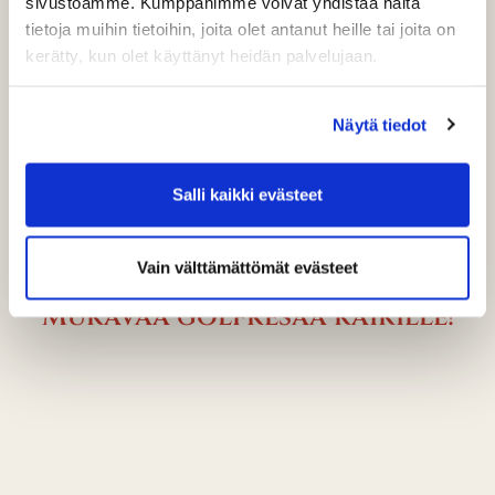
sivustoamme. Kumppanimme voivat yhdistää näitä
Perjantaina 13.6 on klo 9-12 ensin Itä-Suomen
tietoja muihin tietoihin, joita olet antanut heille tai joita on
golfseurojen aluekokous ja klo 13.30 alkaen kokouksen
kerätty, kun olet käyttänyt heidän palvelujaan.
osallistujille yhteislähdöllä 9R-kisa.
Ensi viikolla:
Näytä tiedot
Lauantaina juhannuspäivänä pelataan perinteinen
kolmen mailan 9R-juhannuskisa klo 12 alkaen. Kisaan
Salli kaikki evästeet
ilmoittautuminen ke 18.6 klo 15 mennessä joko klubille
tai kotisivujen tapahtumakalenterin kautta.
Vain välttämättömät evästeet
Tervetuloa pelaamaan!
Mukavaa golfkesää kaikille!