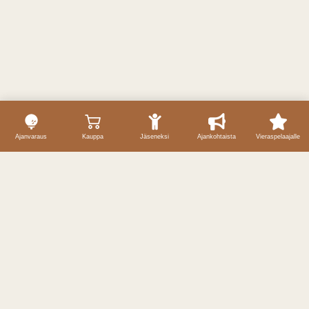
Ajanvaraus
Kauppa
Jäseneksi
Ajankohtaista
Vieraspelaajalle