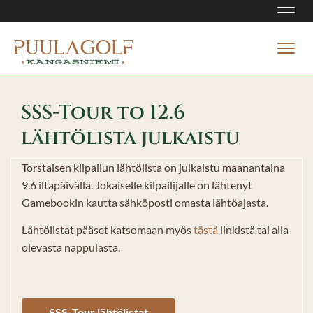
Navi
Navi
SSS-Tour to 12.6
lähtölista julkaistu
Torstaisen kilpailun lähtölista on julkaistu maanantaina
9.6 iltapäivällä. Jokaiselle kilpailijalle on lähtenyt
Gamebookin kautta sähköposti omasta lähtöajasta.
Lähtölistat pääset katsomaan myös
tästä
linkistä tai alla
olevasta nappulasta.
SSS-Tour lähtölistat