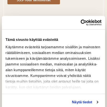
Iltapäivän kisailijoita pyydetään saapumaan ns. ajoissa
paikalle ja ruokailemaan klo 12.30-13.30 välisenä aikana.
Pukeuduthan sään mukaan, torstaille on valitettavasti
luvattu hieman sateita.
Tämä sivusto käyttää evästeitä
Käytämme evästeitä tarjoamamme sisällön ja mainosten
Toivotamme kaikki tervetulleiksi PuulaGolfiin!
räätälöimiseen, sosiaalisen median ominaisuuksien
tukemiseen ja kävijämäärämme analysoimiseen. Lisäksi
jaamme sosiaalisen median, mainosalan ja analytiikka-
alan kumppaneillemme tietoja siitä, miten käytät
sivustoamme. Kumppanimme voivat yhdistää näitä
tietoja muihin tietoihin, joita olet antanut heille tai joita on
kerätty, kun olet käyttänyt heidän palvelujaan.
Näytä tiedot