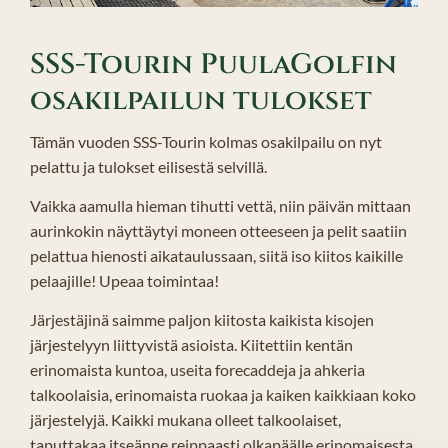
SSS-Tourin PuulaGolfin
osakilpailun tulokset
Tämän vuoden SSS-Tourin kolmas osakilpailu on nyt
pelattu ja tulokset eilisestä selvillä.
Vaikka aamulla hieman tihutti vettä, niin päivän mittaan
aurinkokin näyttäytyi moneen otteeseen ja pelit saatiin
pelattua hienosti aikataulussaan, siitä iso kiitos kaikille
pelaajille! Upeaa toimintaa!
Järjestäjinä saimme paljon kiitosta kaikista kisojen
järjestelyyn liittyvistä asioista. Kiitettiin kentän
erinomaista kuntoa, useita forecaddeja ja ahkeria
talkoolaisia, erinomaista ruokaa ja kaiken kaikkiaan koko
järjestelyjä. Kaikki mukana olleet talkoolaiset,
taputtakaa itseänne reippaasti olkapäälle erinomaisesta