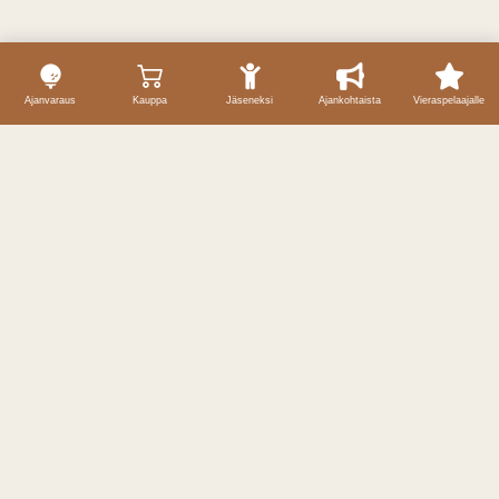
Ajanvaraus
Kauppa
Jäseneksi
Ajankohtaista
Vieraspelaajalle
Yhteystiedot
Caddiemaster / ajanvaraukset