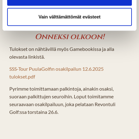
Scratch-palkinto: Tapio Pyrhönen ja Harri Marjala (GP)
Paras nais- / sekapari: Jarmo Suvisuo ja Sinikka
Vain välttämättömät evästeet
Hiidenmaa (GP)
Onneksi olkoon!
Tulokset on nähtävillä myös Gamebookissa ja alla
olevasta linkistä.
SSS-Tour PuulaGolfin osakilpailun 12.6.2025
tulokset.pdf
Pyrimme toimittamaan palkintoja, ainakin osaksi,
suoraan palkittujen seuroihin. Loput toimitamme
seuraavaan osakilpailuun, joka pelataan Revontuli
Golf:ssa torstaina 26.6.