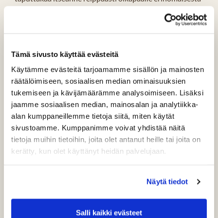
työpanoksestanne! ISO KIITOS KAIKILLE!!!!! Ilman
teitä, ei tämän kokoisen kisapäivän järjestäminen
onnistuisi mitenkään.
Ja sitten niihin jo lupaamiini tuloksiin.
Tämä sivusto käyttää evästeitä
Käytämme evästeitä tarjoamamme sisällön ja mainosten
Tässä palkintosijoille yltäneet:
räätälöimiseen, sosiaalisen median ominaisuuksien
Voittajat: Timo Alava ja Markku Toivanen (Tahko)
tukemiseen ja kävijämäärämme analysoimiseen. Lisäksi
jaamme sosiaalisen median, mainosalan ja analytiikka-
2. sija: Veli-Matti Penttinen ja Jukka Ruuska (LPG)
alan kumppaneillemme tietoja siitä, miten käytät
sivustoamme. Kumppanimme voivat yhdistää näitä
3. sija: Aki Inoranta ja Petri Jyräs (MG)
tietoja muihin tietoihin, joita olet antanut heille tai joita on
4. sija: Matti Tiainen ja Tapani Särkkä (GP)
kerätty, kun olet käyttänyt heidän palvelujaan.
5. sija: Matti Valkonen ja Matti Manninen (GP)
Näytä tiedot
6. sija: Sari Peltonen ja Kari Peltonen (IG)
7. sija: Seppo Hänninen ja Kauko Kanniainen (LPG)
Salli kaikki evästeet