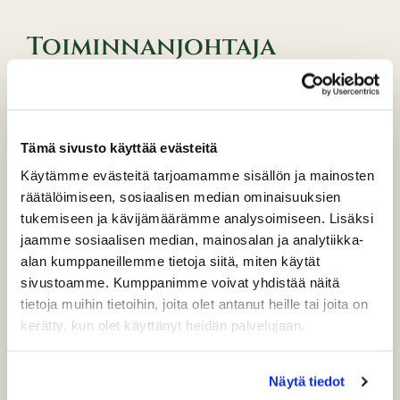
Toiminnanjohtaja
lomalla
Olen lomalla ke 23.8-su 10.9. Palaan siis toimistolle taas
maanantaina 11.9.
Tämä sivusto käyttää evästeitä
Ajanvarauksissa, ryhmätiedusteluissa ja jäsenasioissa
Käytämme evästeitä tarjoamamme sisällön ja mainosten
jne. auttaa teitä caddiemasterimme Anita ja Asta p. 040-
räätälöimiseen, sosiaalisen median ominaisuuksien
59 69 257 tai caddiemaster@puulagolf.fi.
tukemiseen ja kävijämäärämme analysoimiseen. Lisäksi
jaamme sosiaalisen median, mainosalan ja analytiikka-
Mukavaa elokuuta ja syksyn alkua kaikille! T. Sari
alan kumppaneillemme tietoja siitä, miten käytät
Ravander
sivustoamme. Kumppanimme voivat yhdistää näitä
tietoja muihin tietoihin, joita olet antanut heille tai joita on
kerätty, kun olet käyttänyt heidän palvelujaan.
Näytä tiedot