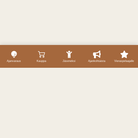
Ajanvaraus
Kauppa
Jäseneksi
Ajankohtaista
Vieraspelaajalle