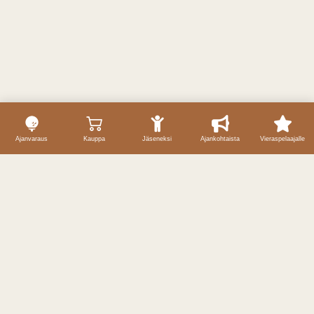
Ajanvaraus
Kauppa
Jäseneksi
Ajankohtaista
Vieraspelaajalle