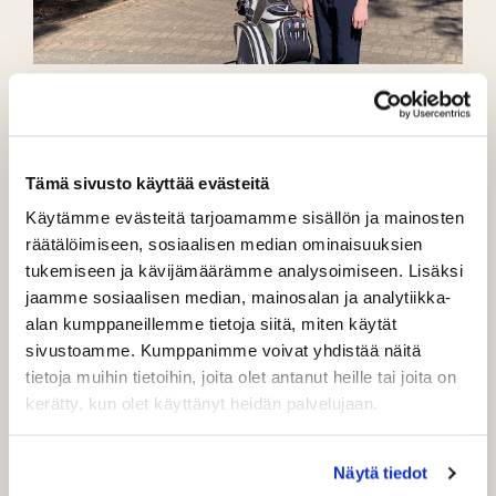
Ilari Lappalainen
PuulaGolfin Ilari Lappalainen on osallistunut kevään aikana
Future Tourin osakilpailuihin 13-16 vuotiaiden easy red
sarjassa, jossa pelataan maximum score scratch pelimuotoa.
Tämä sivusto käyttää evästeitä
19.5. Kymen Golfissa pelatussa kilpailussa Ilari sijoittui
Käytämme evästeitä tarjoamamme sisällön ja mainosten
kuudenneksi.
räätälöimiseen, sosiaalisen median ominaisuuksien
tukemiseen ja kävijämäärämme analysoimiseen. Lisäksi
Toinen osakilpailu pelattiin 5.6. helteisessä kelissä Golf
jaamme sosiaalisen median, mainosalan ja analytiikka-
Porrassalmessa, jossa Ilari oli kolmas ja 12.6. pelattiin Imatran
alan kumppaneillemme tietoja siitä, miten käytät
golfissa, jossa Ilari sijoittui neljänneksi.
sivustoamme. Kumppanimme voivat yhdistää näitä
tietoja muihin tietoihin, joita olet antanut heille tai joita on
kerätty, kun olet käyttänyt heidän palvelujaan.
Näytä tiedot