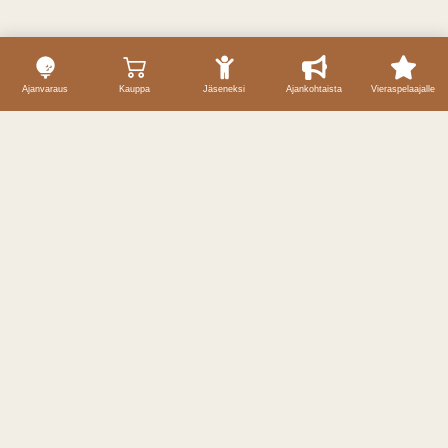
Ajanvaraus
Kauppa
Jäseneksi
Ajankohtaista
Vieraspelaajalle
Yhteystiedot
Caddiemaster / ajanvaraukset