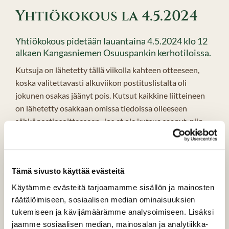
Yhtiökokous la 4.5.2024
Yhtiökokous pidetään lauantaina 4.5.2024 klo 12
alkaen Kangasniemen Osuuspankin kerhotiloissa.
Kutsuja on lähetetty tällä viikolla kahteen otteeseen,
koska valitettavasti alkuviikon postituslistalta oli
jokunen osakas jäänyt pois. Kutsut kaikkine liitteineen
on lähetetty osakkaan omissa tiedoissa olleeseen
sähköpostiosoitteeseen. Jos et ole kutsua saanut, niin
ole yhteydessä
toimistoon
sähköpostilla.
Kokouksessa käsitellään mm. yhtiöjärjestyksen
määräämät asiat, kuten uuden hallituksen valinta.
Tämä sivusto käyttää evästeitä
Yhtiöjärjestyksen mukaan hallituksessa tulisi olla 3-6
Käytämme evästeitä tarjoamamme sisällön ja mainosten
varsinaista sekä mahdollisesti 1-3 varajäsentä. Koko
räätälöimiseen, sosiaalisen median ominaisuuksien
vanha hallitus on ilmoittanut ettei asetu enää ehdolle.
tukemiseen ja kävijämäärämme analysoimiseen. Lisäksi
Uusia ehdokkaita on toimistolle ilmoittautunut vain yksi,
jaamme sosiaalisen median, mainosalan ja analytiikka-