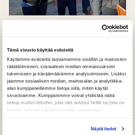
Tiina Tikka, Jari Häkkinen (kilpailun johtaja) ja Marko Tikka.
Kesän 2024 ysi open starttasi pariscramblella tiistaina
25.6. Voittoon pelasivat Tiina ja Marko Tikka (-5),
Tämä sivusto käyttää evästeitä
toiseksi Kesäpojat Mika Pälve ja Tommi Pietarinen ja
Käytämme evästeitä tarjoamamme sisällön ja mainosten
kolmanneksi Juha Kemppi ja Vellu Rauttola. Ensi vkolla
räätälöimiseen, sosiaalisen median ominaisuuksien
ysi openissa yksilökisa, jonka voi pelata
tukemiseen ja kävijämäärämme analysoimiseen. Lisäksi
vapaavalintaisena päivänä. Tulehan mukaan
jaamme sosiaalisen median, mainosalan ja analytiikka-
kisailemaan!
alan kumppaneillemme tietoja siitä, miten käytät
sivustoamme. Kumppanimme voivat yhdistää näitä
tietoja muihin tietoihin, joita olet antanut heille tai joita on
kerätty, kun olet käyttänyt heidän palvelujaan.
Näytä tiedot