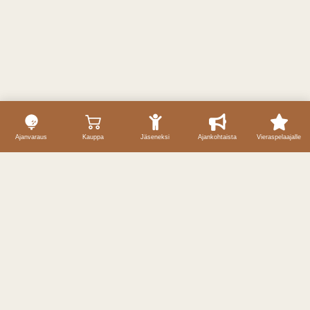
Ajanvaraus
Kauppa
Jäseneksi
Ajankohtaista
Vieraspelaajalle