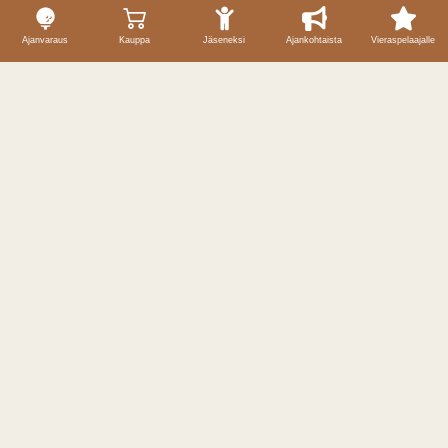
Ajanvaraus
Kauppa
Jäseneksi
Ajankohtaista
Vieraspelaajalle
Yhteystiedot
Caddiemaster / ajanvaraukset
040 59 69 257
caddiemaster@puulagolf.fi