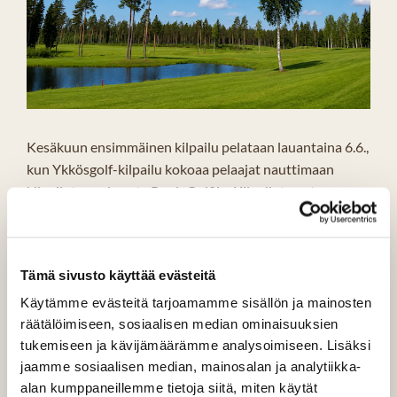
Kesäkuun ensimmäinen kilpailu pelataan lauantaina 6.6.,
kun Ykkösgolf-kilpailu kokoaa pelaajat nauttimaan
kilpailutunnelmasta PuulaGolfiin. Kilpailut ovat
erinomainen tapa haastaa itseään, tavata muita pelaajia
ja viettää päivä kentällä hyvässä seurassa.
Sunnuntaina 14.6. järjestetään kaksi opetustapahtumaa.
Tämä sivusto käyttää evästeitä
Aamupäivällä jäsenillä on mahdollisuus osallistua
Käytämme evästeitä tarjoamamme sisällön ja mainosten
jäsenopetukseen, jossa käydään läpi pelaamista ja
räätälöimiseen, sosiaalisen median ominaisuuksien
harjoittelua rennossa ilmapiirissä. Päivän aikana
tukemiseen ja kävijämäärämme analysoimiseen. Lisäksi
järjestetään myös alkeiskurssi, joka tarjoaa matalan
jaamme sosiaalisen median, mainosalan ja analytiikka-
kynnyksen mahdollisuuden tutustua golfiin ensimmäistä
alan kumppaneillemme tietoja siitä, miten käytät