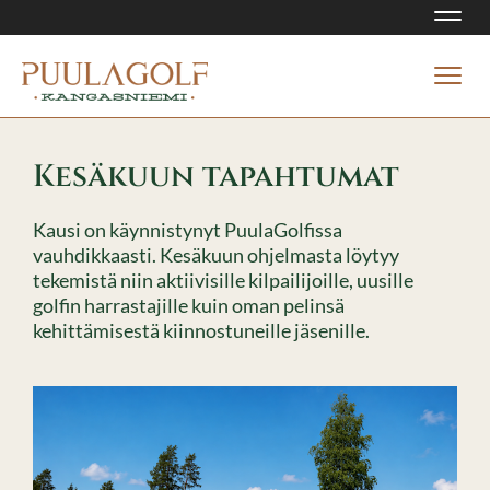
Navi
Navi
Kesäkuun tapahtumat
Kausi on käynnistynyt PuulaGolfissa
vauhdikkaasti. Kesäkuun ohjelmasta löytyy
tekemistä niin aktiivisille kilpailijoille, uusille
golfin harrastajille kuin oman pelinsä
kehittämisestä kiinnostuneille jäsenille.