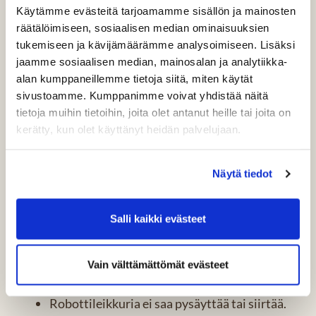
Käytämme evästeitä tarjoamamme sisällön ja mainosten
räätälöimiseen, sosiaalisen median ominaisuuksien
Kressin robotti leikkaa väylän ja karheikon väylällä 4.
tukemiseen ja kävijämäärämme analysoimiseen. Lisäksi
jaamme sosiaalisen median, mainosalan ja analytiikka-
Pelaamista koskevat ohjeet:
alan kumppaneillemme tietoja siitä, miten käytät
sivustoamme. Kumppanimme voivat yhdistää näitä
Jos lyömäsi pallo osuu liikkuvaan
tietoja muihin tietoihin, joita olet antanut heille tai joita on
robottileikkuriin, peliä jatketaan siitä, mihin
kerätty, kun olet käyttänyt heidän palvelujaan.
pallo osuman jälkeen päätyy.
Jos robottileikkuri siirtää paikallaan ollutta
Näytä tiedot
palloa, pallo asetetaan takaisin
alkuperäiselle paikalleen ilman rangaistusta.
Salli kaikki evästeet
Pysähdyksissä oleva robottileikkuri ja
latausasema ovat kiinteitä haittoja, joista
saa vapautua ilman rangaistusta
Vain välttämättömät evästeet
golfsääntöjen mukaisesti.
Robottileikkuria ei saa pysäyttää tai siirtää.