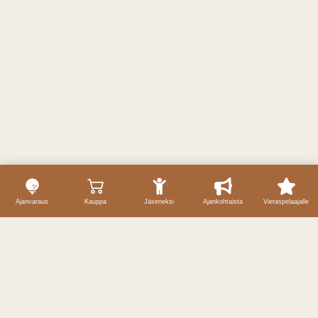
Ajanvaraus
Kauppa
Jäseneksi
Ajankohtaista
Vieraspelaajalle