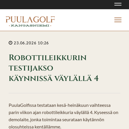
Navi
Navi
23.06.2026 10:26
Robottileikkurin
testijakso
käynnissä väylällä 4
PuulaGolfissa testataan kesä-heinäkuun vaihteessa
parin viikon ajan robottileikkuria väylällä 4. Kyseessä on
demolaite, jonka toimintaa seurataan käytännön
olosuhteissa kentällämme.