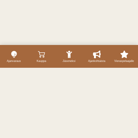
Ajanvaraus
Kauppa
Jäseneksi
Ajankohtaista
Vieraspelaajalle