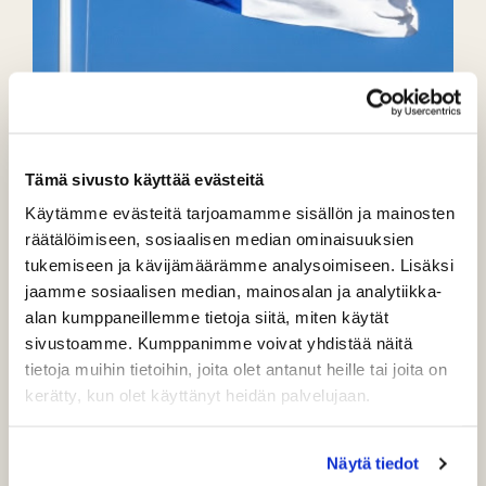
Tämä sivusto käyttää evästeitä
Käytämme evästeitä tarjoamamme sisällön ja mainosten
räätälöimiseen, sosiaalisen median ominaisuuksien
tukemiseen ja kävijämäärämme analysoimiseen. Lisäksi
jaamme sosiaalisen median, mainosalan ja analytiikka-
alan kumppaneillemme tietoja siitä, miten käytät
sivustoamme. Kumppanimme voivat yhdistää näitä
tietoja muihin tietoihin, joita olet antanut heille tai joita on
Hyvää Itsenäisyyspäivää!
kerätty, kun olet käyttänyt heidän palvelujaan.
PuulaGolf toivottaa kaikille Rauhallista ja Hyvää
Itsenäisyyspäivää!
Näytä tiedot