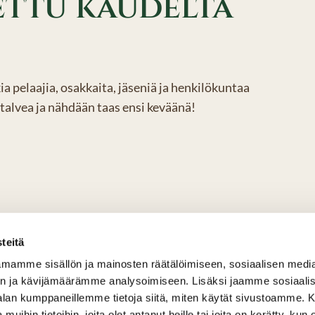
ettu kaudelta
 pelaajia, osakkaita, jäseniä ja henkilökuntaa
alvea ja nähdään taas ensi keväänä!
teitä
mamme sisällön ja mainosten räätälöimiseen, sosiaalisen medi
n ja kävijämäärämme analysoimiseen. Lisäksi jaamme sosiaali
-alan kumppaneillemme tietoja siitä, miten käytät sivustoamme
 muihin tietoihin, joita olet antanut heille tai joita on kerätty, kun 