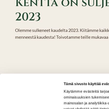
Kenttä on sulj
2023
Olemme sulkeneet kaudelta 2023. Kiitämme kaikkia
menneestä kaudesta! Toivotamme teille mukavaa t
Tämä sivusto käyttää eväs
Käytämme evästeitä tarjoa
ominaisuuksien tukemisee
mainosalan ja analytiikka
voivat yhdistää näitä tietoja