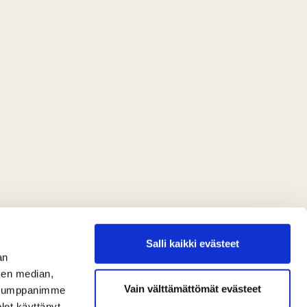
Salli kaikki evästeet
an
sen median,
Vain välttämättömät evästeet
. Kumppanimme
olet käyttänyt