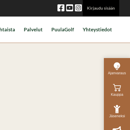
Kirjaudu sisään
htaista
Palvelut
PuulaGolf
Yhteystiedot
Ajanvaraus
Kauppa
Jäseneksi