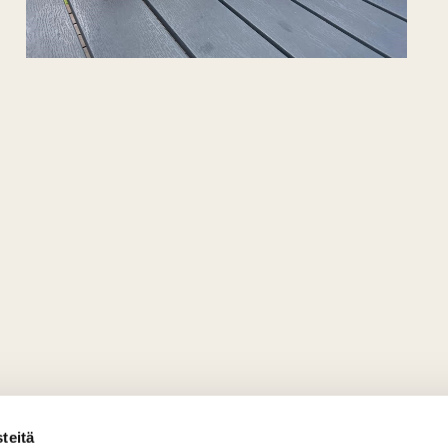
teitä