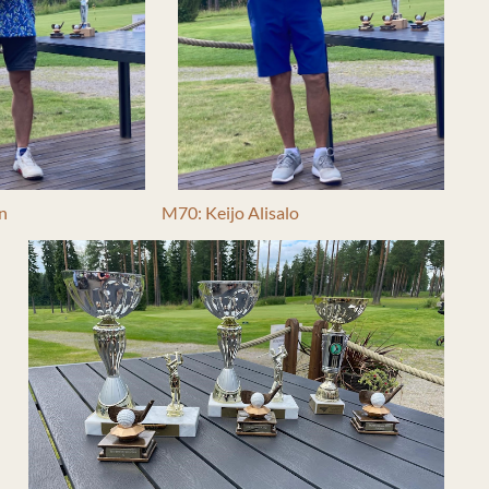
en
M70: Keijo Alisalo