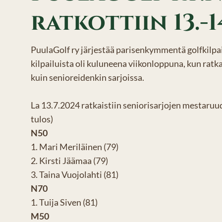
ratkottiin 13.-1
PuulaGolf ry järjestää parisenkymmentä golfkilpa
kilpailuista oli kuluneena viikonloppuna, kun ratka
kuin senioreidenkin sarjoissa.
La 13.7.2024 ratkaistiin seniorisarjojen mestaruud
tulos)
N50
1. Mari Meriläinen (79)
2. Kirsti Jäämaa (79)
3. Taina Vuojolahti (81)
N70
1. Tuija Siven (81)
M50