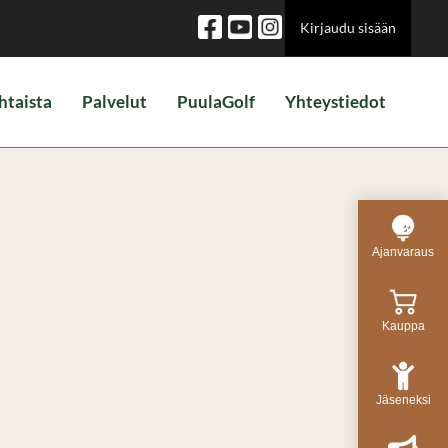
Kirjaudu sisään
htaista
Palvelut
PuulaGolf
Yhteystiedot
Ajanvaraus
Kauppa
Jäseneksi