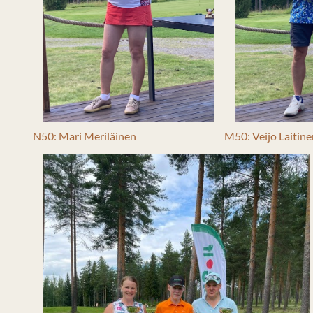
N50: Mari Meriläinen
M50: Veijo Laitin