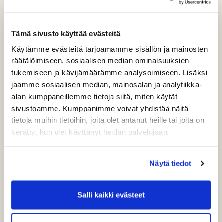
PuulaGolf on varannut Tehomet Areenan juoksusuoralta
harjoitteluaikaa jäsenistölle lauantaisin klo 12-14 ajalle
13.1.-13.4.2024. Aika on pääsääntöisesti varattu oma-
Tämä sivusto käyttää evästeitä
ehtoista harjoittelua varten.
Käytämme evästeitä tarjoamamme sisällön ja mainosten
räätälöimiseen, sosiaalisen median ominaisuuksien
Varustelaatikon avain on Jari Häkkisellä. Jos olet
tukemiseen ja kävijämäärämme analysoimiseen. Lisäksi
menossa treenaamaan, niin ota ajoissa yhteyttä Jariin,
jaamme sosiaalisen median, mainosalan ja analytiikka-
niin voitte sopia tarvittaessa avainten noudosta. Jarin
alan kumppaneillemme tietoja siitä, miten käytät
numero on 045-872 38 00.
sivustoamme. Kumppanimme voivat yhdistää näitä
tietoja muihin tietoihin, joita olet antanut heille tai joita on
kerätty, kun olet käyttänyt heidän palvelujaan.
Näytä tiedot
Salli kaikki evästeet