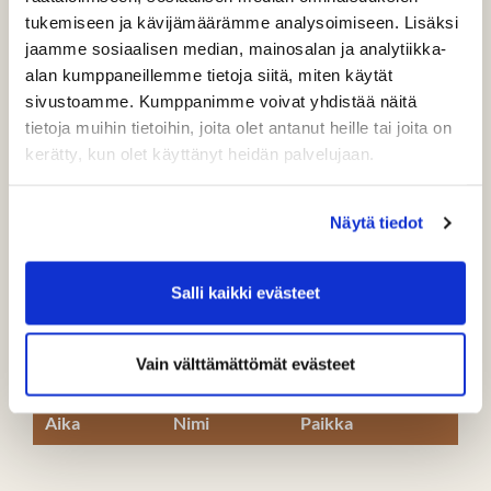
Aika
Nimi
Paikka
tukemiseen ja kävijämäärämme analysoimiseen. Lisäksi
jaamme sosiaalisen median, mainosalan ja analytiikka-
25.08.2026
Senioreiden
Golf Porrassalmi /
alan kumppaneillemme tietoja siitä, miten käytät
07:00
seuraottelu GP -
Annila, Mikkeli
sivustoamme. Kumppanimme voivat yhdistää näitä
PuulaG
tietoja muihin tietoihin, joita olet antanut heille tai joita on
kerätty, kun olet käyttänyt heidän palvelujaan.
11.09.2026
Frisbee-golf (golf-
PuulaGolf,
05:00
kenttä suljettu)
Kangasniemi
11.-13.9.
Näytä tiedot
12.09.2026
Seuramatka, Lake Side
Lake Side Golf,
07:00
Golf 12.-13.9.
Vammala
Salli kaikki evästeet
Vain välttämättömät evästeet
tulevat kurssit ja opetukset
Aika
Nimi
Paikka