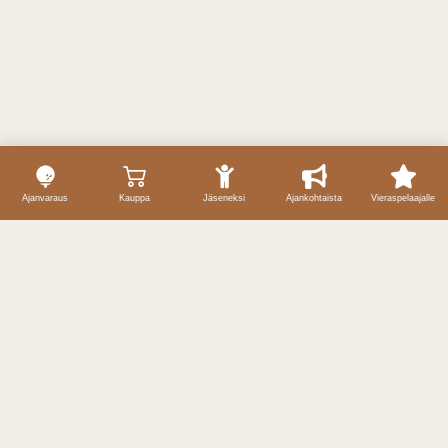
Ajanvaraus
Kauppa
Jäseneksi
Ajankohtaista
Vieraspelaajalle