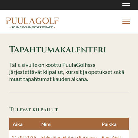
Navi
Navi
Tapahtumakalenteri
Tälle sivulle on koottu PuulaGolfissa
järjestettävät kilpailut, kurssit ja opetukset sekä
muut tapahtumat kauden aikana.
Tulevat kilpailut
Aika
Nimi
Paikka
11.08.2026
Eläkeliiton Etelä- ja Itä-Savon
PuulaGolf,