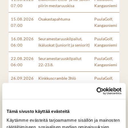
07:00
piirin mestaruuskisa
Kangasniemi
15.08.2026
Osakastapahtuma
PuulaGolf,
07:00
Kangasniemi
16.08.2026
Seuramestaruuskilpailut,
PuulaGolf,
06:00
ikäluokat (juniorit ja seniorit)
Kangasniemi
22.08.2026
Seuramestaruuskilpailut
PuulaGolf,
06:00
22.-23.8.
Kangasniemi
26.09.2026
Kinkkuscramble 3hlö
PuulaGolf,
09:00
Kangasniemi
Tämä sivusto käyttää evästeitä
Tulevat muut tapahtumat
Käytämme evästeitä tarjoamamme sisällön ja mainosten
räätälöimiseen, sosiaalisen median ominaisuuksien