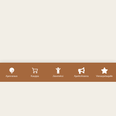
Ajanvaraus
Kauppa
Jäseneksi
Ajankohtaista
Vieraspelaajalle