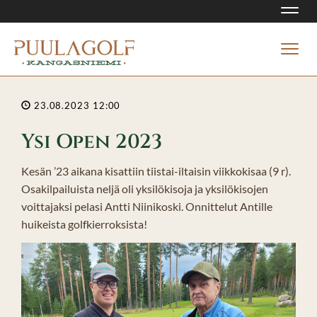
Navi
Navi
23.08.2023 12:00
Ysi Open 2023
Kesän ’23 aikana kisattiin tiistai-iltaisin viikkokisaa (9 r).
Osakilpailuista neljä oli yksilökisoja ja yksilökisojen
voittajaksi pelasi Antti Niinikoski. Onnittelut Antille
huikeista golfkierroksista!