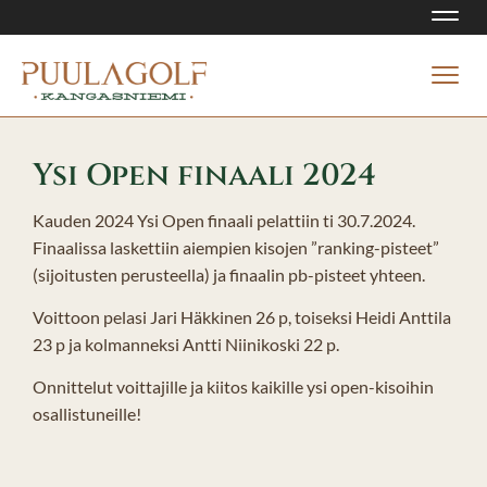
Navi
Navi
Ysi Open finaali 2024
Kauden 2024 Ysi Open finaali pelattiin ti 30.7.2024.
Finaalissa laskettiin aiempien kisojen ”ranking-pisteet”
(sijoitusten perusteella) ja finaalin pb-pisteet yhteen.
Voittoon pelasi Jari Häkkinen 26 p, toiseksi Heidi Anttila
23 p ja kolmanneksi Antti Niinikoski 22 p.
Onnittelut voittajille ja kiitos kaikille ysi open-kisoihin
osallistuneille!