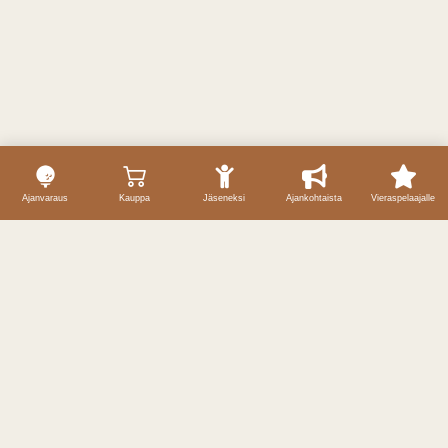
Ajanvaraus
Kauppa
Jäseneksi
Ajankohtaista
Vieraspelaajalle