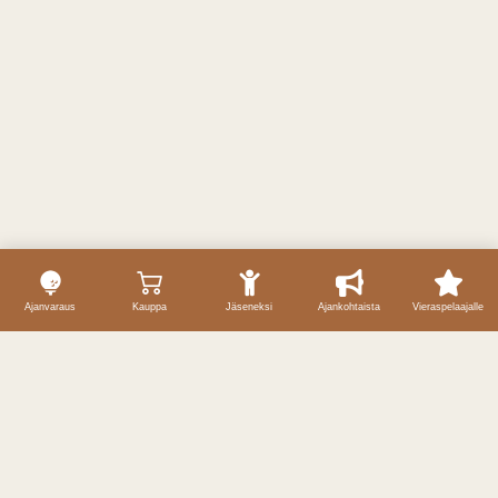
Ajanvaraus
Kauppa
Jäseneksi
Ajankohtaista
Vieraspelaajalle