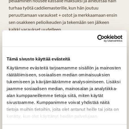
pelaaminen nousee kassalle maksuksi ja aiheuttaa näin
turhaa työtä caddiemasterille, kun hän joutuu
peruuttamaan varaukset + ostot ja merkkaamaan ensin
sen osakkeen pelioikeuden ja tekemään sen jälkeen
kaikki varaukset uudelleen.
Osakkeen omistajan tulee ensin kirjautua sisään ja sen
jälkeen mennä omiin tietoihinsa merkkaamaan sen miten
pelioikeutta käytetään.
Tämä sivusto käyttää evästeitä
Kirjautumisohjeet löytyvät
tästä
. Osakkeen omistajan,
Käytämme evästeitä tarjoamamme sisällön ja mainosten
joka ei ole jäsen, tulee rekisteröityä. Kts. ohjesivun
räätälöimiseen, sosiaalisen median ominaisuuksien
alalaita. Sieltä löytyy rekisteröitymislinkki. Jos olet jäsen,
tukemiseen ja kävijämäärämme analysoimiseen. Lisäksi
pääset kirjautumaan jäsennumerolla.
jaamme sosiaalisen median, mainosalan ja analytiikka-
alan kumppaneillemme tietoja siitä, miten käytät
Kun mahdollinen rekisteröityminen on tehty ja pääset
sivustoamme. Kumppanimme voivat yhdistää näitä
sisäänkirjautumaan, niin sen jälkeen merkataan ne
tietoja muihin tietoihin, joita olet antanut heille tai joita on
pelioikeudet (itselle, toiselle tai digitaaliset peliliput).
kerätty, kun olet käyttänyt heidän palvelujaan.
Näiden ohje on
tässä
linkissä.